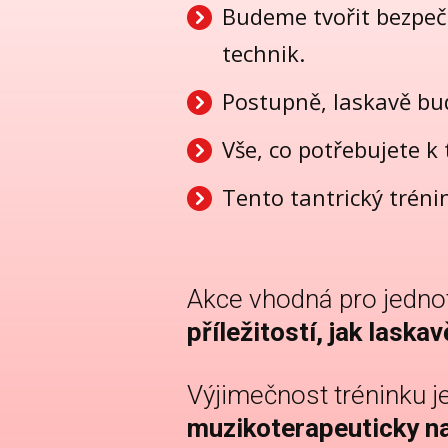
Budeme tvořit bezpeč
technik.
Postupně, laskavě bu
Vše, co potřebujete k
Tento tantrický trén
Akce vhodná pro jednotl
příležitostí, jak laska
Výjimečnost tréninku j
muzikoterapeuticky n