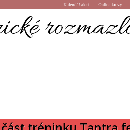
Kalendář akcí
Online kurzy
rické rozmazl
 část tréninku Tantra f