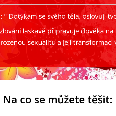
 " Dotýkám se svého těla, oslovuji tvoj
zlování laskavě připravuje člověka na
řirozenou sexualitu a její transformaci
Na co se můžete těšit: