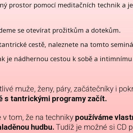
ný prostor pomocí meditačních technik a j
deme se otevírat prožitkům a dotekům.
 tantrické cestě, naleznete na tomto seminá
ink je nádhernou cestou k sobě a intimním
ivé muže, ženy, páry, začátečníky i pok
vě s tantrickými programy začít.
e v tom, že na techniky
používáme vlastn
aladěnou hudbu.
Tudíž je možné si CD p