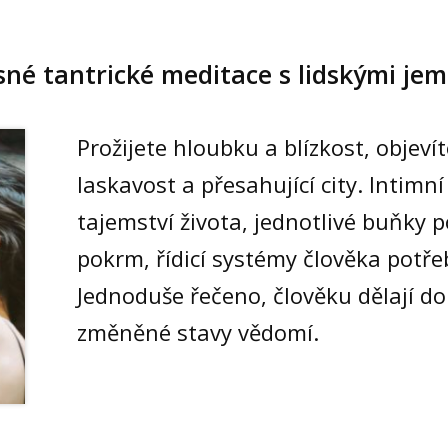
ásné tantrické meditace s lidskými je
Prožijete hloubku a blízkost, objevít
laskavost a přesahující city. Intimn
tajemství života, jednotlivé buňky p
pokrm, řídicí systémy člověka potřeb
Jednoduše řečeno, člověku dělají dob
změněné stavy vědomí.