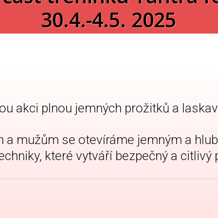
30.4.-4.5. 2025
ou akci plnou jemných prožitků a laska
ám a mužům se otevíráme jemným a hlu
hniky, které vytváří bezpečný a citlivý 