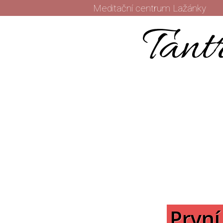
Meditační centrum Lažánky
Tant
První