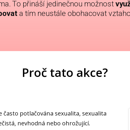
oma. To přináší jedinečnou možnost
využ
bovat
a tím neustále obohacovat vztaho
Proč tato akce?
 často potlačována sexualita, sexualita
ečistá, nevhodná nebo ohrožující.