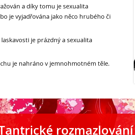
važován a díky tomu je sexualita
ebo je vyjadřována jako něco hrubého či
 laskavosti je prázdný a sexualita
chu je nahráno v jemnohmotném těle.
Tantrické rozmazlován