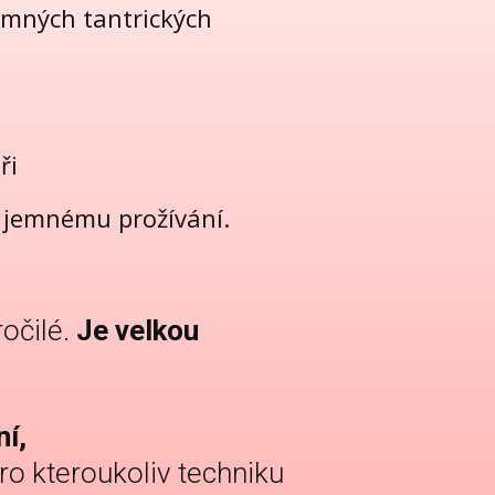
emných tantrických
ři
u jemnému prožívání.
ročilé.
Je velkou
í,
ro kteroukoliv techniku