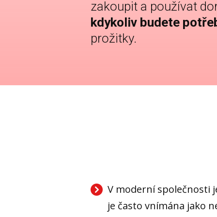
zakoupit a používat d
kdykoliv budete potře
prožitky.
V moderní společnosti je
je často vnímána jako n