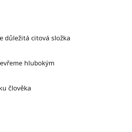
e důležitá citová složka
otevřeme hlubokým
ku člověka