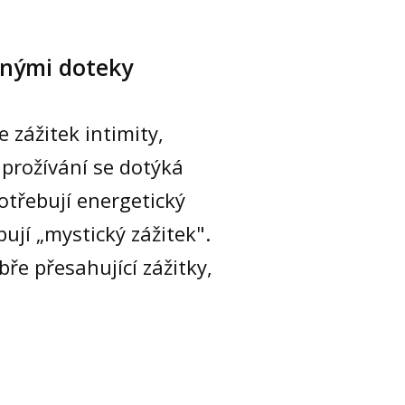
mnými doteky
e zážitek intimity,
í prožívání se dotýká
otřebují energetický
ují „mystický zážitek".
ře přesahující zážitky,