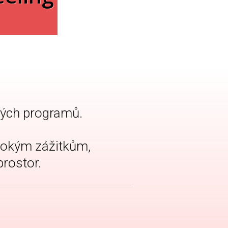
vých programů.
bokým zážitkům,
prostor.