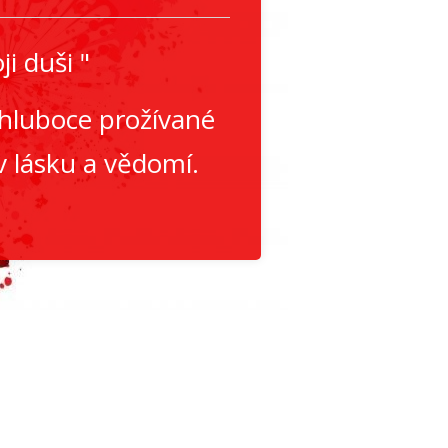
i duši "
 hluboce prožívané
 v lásku a vědomí.