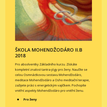
ŠKOLA MOHENDŽODÁRO II.B
2018
Pro absolventky Základního kurzu. Získáte
kompletní znalost tantra-jógy pro ženy. Naučíte se
celou Osmnáctkovou sestavu Mohendžodáro,
meditace Mohendžodáro a Osho meditační terapie,
zažijete práci s energetickým vajíčkem. Pochopíte
vnitřní aspekty Mohendžodáro pro vnitřní ženu.
Pro ženy