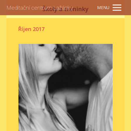
Meditační centrum Lažánky
MENU
Školy a tréninky
Říjen 2017