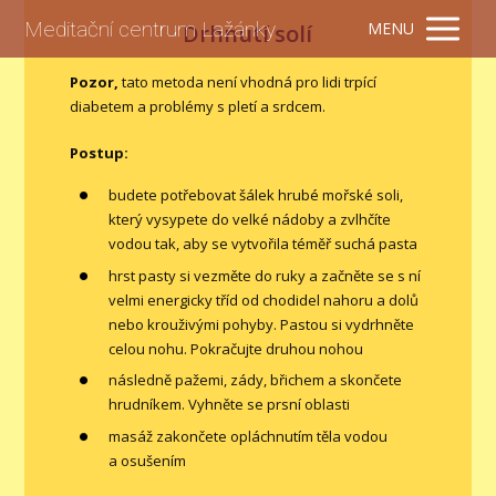
Meditační centrum Lažánky
MENU
Drhnutí solí
Pozor,
tato metoda není vhodná pro lidi trpící
diabetem a problémy s pletí a srdcem.
Postup:
budete potřebovat šálek hrubé mořské soli,
který vysypete do velké nádoby a zvlhčíte
vodou tak, aby se vytvořila téměř suchá pasta
hrst pasty si vezměte do ruky a začněte se s ní
velmi energicky tříd od chodidel nahoru a dolů
nebo krouživými pohyby. Pastou si vydrhněte
celou nohu. Pokračujte druhou nohou
následně pažemi, zády, břichem a skončete
hrudníkem. Vyhněte se prsní oblasti
masáž zakončete opláchnutím těla vodou
a osušením