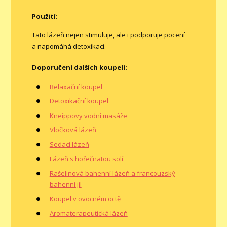
Použití:
Tato lázeň nejen stimuluje, ale i podporuje pocení
a napomáhá detoxikaci.
Doporučení dalších koupelí:
Relaxační koupel
Detoxikační koupel
Kneippovy vodní masáže
Vločková lázeň
Sedací lázeň
Lázeň s hořečnatou solí
Rašelinová bahenní lázeň a francouzský
bahenní jíl
Koupel v ovocném octě
Aromaterapeutická lázeň